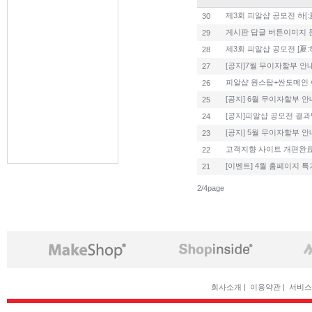
제3회 피알샵 공모전 하[:
30
게시판 답글 버튼이미지 
29
제3회 피알샵 공모전 [夏:
28
[공지]7월 무이자할부 안
27
피알샵 원스탑+싼도메인
26
[공지] 6월 무이자할부 안
25
[공지]피알샵 공모전 결
24
[공지] 5월 무이자할부 안
23
고객지향 사이트 개편완료
22
[이벤트] 4월 홈페이지 특
21
2/4page
회사소개
|
이용약관
|
서비스