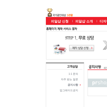
피알샵 신청
피알샵 소개
디자
피
1:1 문의
자주 받는 질문
공지사항
업그레이드공지